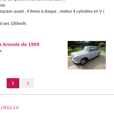
uve.
action avant , 4 freins à disque , moteur 4 cylindres en V (
nt ses 100km/h.
a Aronde de 1959
AA
1
2
t
|
RSS 2.0