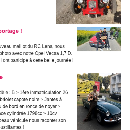
portage !
ouveau maillot du RC Lens, nous
 photo avec notre Opel Vectra 1,7 D.
 ont participé à cette belle journée !
ie
le : B > 1ère immatriculation 26
riolet capote noire > Jantes à
u de bord en ronce de noyer >
ance cylindrée 1798cc > 10cv
 beau véhicule nous raconter son
stillantes !